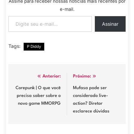
Assine para receber nossas notícias mais recentes por
e-mail.
Digite seu e-mail…
Assinar
Tags:
P Diddy
Navegação
Anterior:
Próximo:
de
Corepunk | O que você
Mufasa pode ser
precisa saber sobre o
considerado live-
Post
novo game MMORPG
action? Diretor
esclarece dúvidas