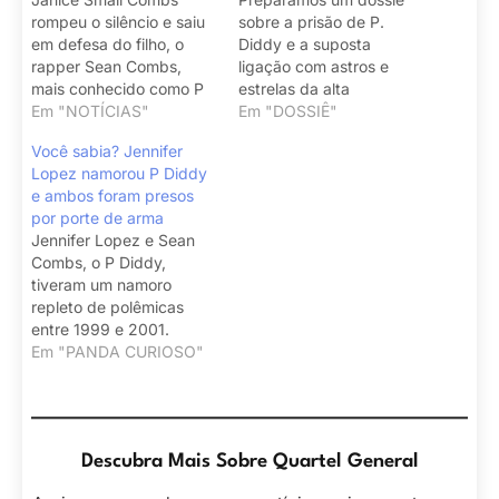
rompeu o silêncio e saiu
sobre a prisão de P.
em defesa do filho, o
Diddy e a suposta
rapper Sean Combs,
ligação com astros e
mais conhecido como P
estrelas da alta
Diddy.
Em "NOTÍCIAS"
Hollywood.
Em "DOSSIÊ"
Você sabia? Jennifer
Lopez namorou P Diddy
e ambos foram presos
por porte de arma
Jennifer Lopez e Sean
Combs, o P Diddy,
tiveram um namoro
repleto de polêmicas
entre 1999 e 2001.
Relembre aqui.
Em "PANDA CURIOSO"
Descubra Mais Sobre Quartel General