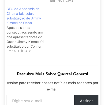
Em "NOTÍCIAS"
CEO da Academia de
Cinema fala sobre
substituição de Jimmy
Kimmel no Oscar
Após dois anos
consecutivos sendo um
dos apresentadores do
Oscar, Jimmy Kimmel foi
substituído por Connor
O'Brien.
Em "NOTÍCIAS"
Descubra Mais Sobre Quartel General
Assine para receber nossas notícias mais recentes por
e-mail.
Digite seu e-mail…
Assinar