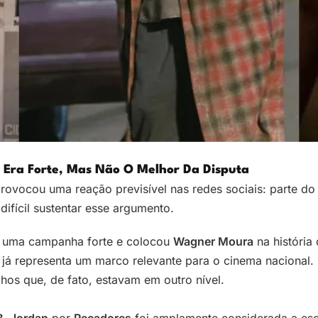
 Era Forte, Mas Não O Melhor Da Disputa
rovocou uma reação previsível nas redes sociais: parte do 
difícil sustentar esse argumento.
 uma campanha forte e colocou
Wagner Moura
na história
ó já representa um marco relevante para o cinema nacional.
os que, de fato, estavam em outro nível.
B. Jordan
por
Pecadores
foi amplamente considerada a esc