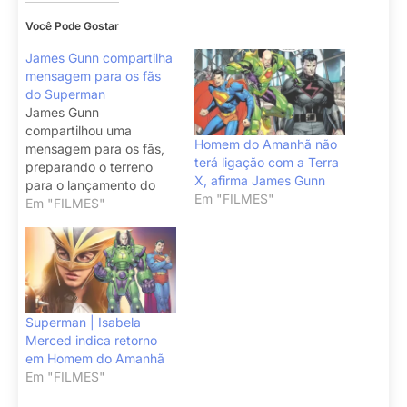
Você Pode Gostar
James Gunn compartilha
mensagem para os fãs
do Superman
James Gunn
compartilhou uma
Homem do Amanhã não
mensagem para os fãs,
terá ligação com a Terra
preparando o terreno
X, afirma James Gunn
para o lançamento do
Em "FILMES"
trailer de Superman
Em "FILMES"
amanhã (19).
Superman | Isabela
Merced indica retorno
em Homem do Amanhã
Em "FILMES"