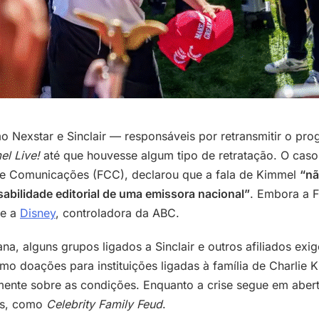
mo Nexstar e Sinclair — responsáveis por retransmitir o p
l Live!
até que houvesse algum tipo de retratação. O caso
de Comunicações (FCC), declarou que a fala de Kimmel
“nã
bilidade editorial de uma emissora nacional”
. Embora a F
re a
Disney
, controladora da ABC.
a, alguns grupos ligados a Sinclair e outros afiliados e
o doações para instituições ligadas à família de Charlie K
ente sobre as condições. Enquanto a crise segue em abert
as, como
Celebrity Family Feud
.