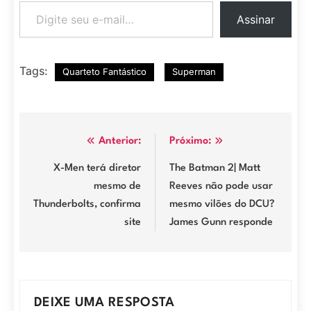
Digite seu e-mail…
Assinar
Tags:
Quarteto Fantástico
Superman
Navegação
Anterior:
Próximo:
de
X-Men terá diretor
The Batman 2| Matt
mesmo de
Reeves não pode usar
Post
Thunderbolts, confirma
mesmo vilões do DCU?
site
James Gunn responde
DEIXE UMA RESPOSTA