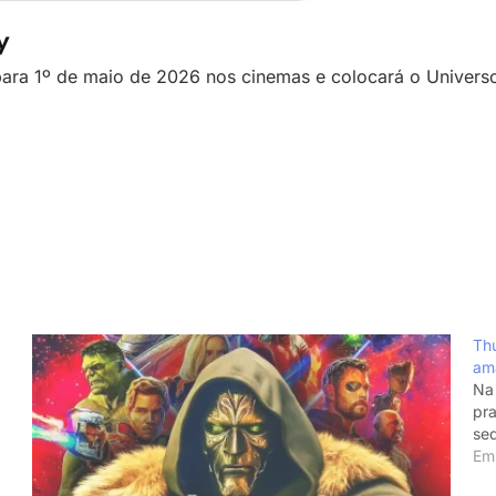
y
ara 1º de maio de 2026 nos cinemas e colocará o Universo
Thu
am
Na 
pra
seq
Em