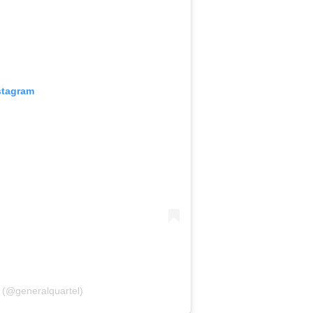
stagram
 (@generalquartel)