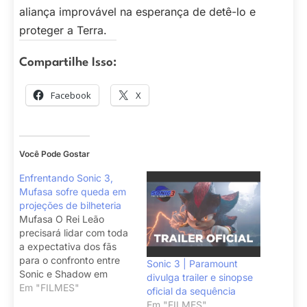
aliança improvável na esperança de detê-lo e
proteger a Terra.
Compartilhe Isso:
Facebook
X
Você Pode Gostar
Enfrentando Sonic 3,
Mufasa sofre queda em
projeções de bilheteria
Mufasa O Rei Leão
precisará lidar com toda
a expectativa dos fãs
para o confronto entre
Sonic 3 | Paramount
Sonic e Shadow em
divulga trailer e sinopse
Sonic 3.
Em "FILMES"
oficial da sequência
Em "FILMES"