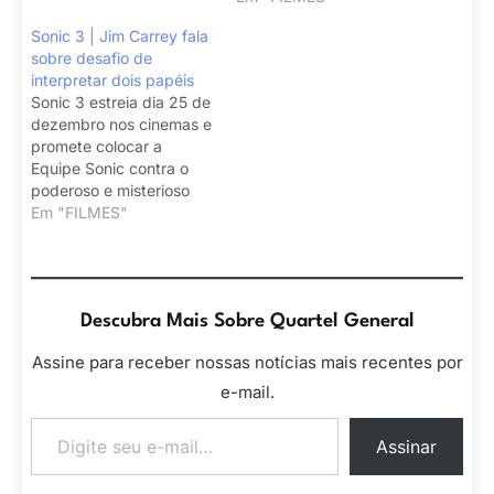
Sonic 3 | Jim Carrey fala
sobre desafio de
interpretar dois papéis
Sonic 3 estreia dia 25 de
dezembro nos cinemas e
promete colocar a
Equipe Sonic contra o
poderoso e misterioso
Shadow.
Em "FILMES"
Descubra Mais Sobre Quartel General
Assine para receber nossas notícias mais recentes por
e-mail.
Digite seu e-mail…
Assinar