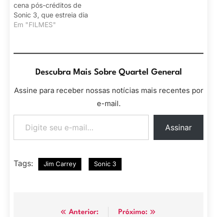
cena pós-créditos de
Sonic 3, que estreia dia
25 de dezembro nos
Em "FILMES"
cinemas.
Descubra Mais Sobre Quartel General
Assine para receber nossas notícias mais recentes por
e-mail.
Digite seu e-mail…
Assinar
Tags:
Jim Carrey
Sonic 3
Navegação
Anterior:
Próximo: