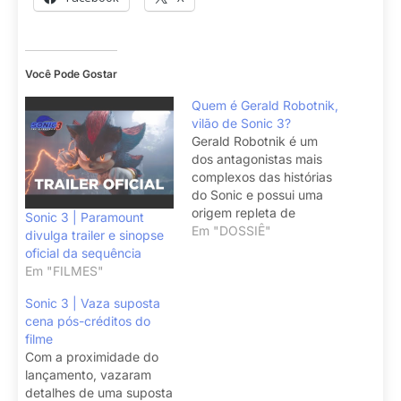
Você Pode Gostar
Quem é Gerald Robotnik,
vilão de Sonic 3?
Gerald Robotnik é um
dos antagonistas mais
complexos das histórias
do Sonic e possui uma
origem repleta de
Sonic 3 | Paramount
tragédias e invenções
Em "DOSSIÊ"
divulga trailer e sinopse
incríveis.
oficial da sequência
Em "FILMES"
Sonic 3 | Vaza suposta
cena pós-créditos do
filme
Com a proximidade do
lançamento, vazaram
detalhes de uma suposta