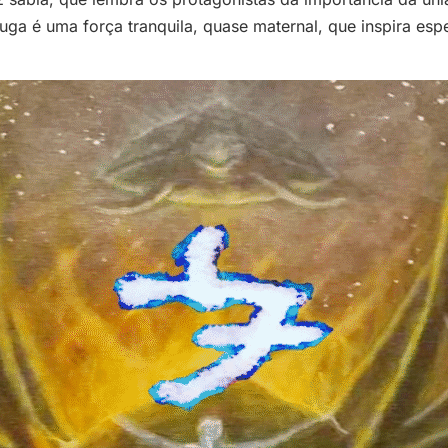
uga é uma força tranquila, quase maternal, que inspira esp