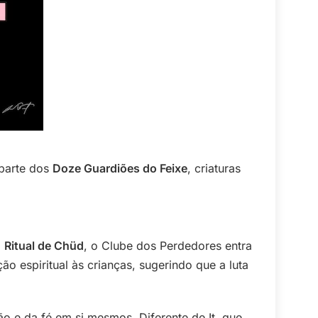
 parte dos
Doze Guardiões do Feixe
, criaturas
o
Ritual de Chüd
, o Clube dos Perdedores entra
o espiritual às crianças, sugerindo que a luta
 e da fé em si mesmos. Diferente de It, que