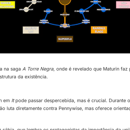
a na saga
A Torre Negra
, onde é revelado que Maturin faz
trutura da existência.
rin em
It
pode passar despercebida, mas é crucial. Durante 
o luta diretamente contra Pennywise, mas oferece orientaçã
bia, que lembra os protagonistas da importância da união