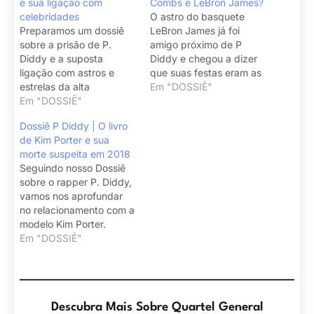
e sua ligação com
Combs e LeBron James?
celebridades
O astro do basquete
Preparamos um dossiê
LeBron James já foi
sobre a prisão de P.
amigo próximo de P
Diddy e a suposta
Diddy e chegou a dizer
ligação com astros e
que suas festas eram as
estrelas da alta
melhores de todas.
Em "DOSSIÊ"
Hollywood.
Em "DOSSIÊ"
Dossiê P Diddy | O livro
de Kim Porter e sua
morte suspeita em 2018
Seguindo nosso Dossiê
sobre o rapper P. Diddy,
vamos nos aprofundar
no relacionamento com a
modelo Kim Porter.
Em "DOSSIÊ"
Descubra Mais Sobre Quartel General