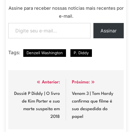
Assine para receber nossas notícias mais recentes por
e-mail.
Digite seu e-mail…
Assinar
Tags:
Denzell Washington
P. Diddy
Navegação
Anterior:
Próximo:
de
Dossiê P Diddy | O livro
Venom 3 | Tom Hardy
de Kim Porter e sua
confirma que filme é
Post
morte suspeita em
sua despedida do
2018
papel