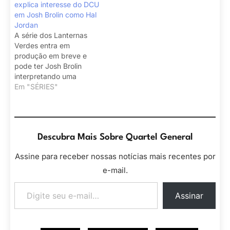
explica interesse do DCU
em Josh Brolin como Hal
Jordan
A série dos Lanternas
Verdes entra em
produção em breve e
pode ter Josh Brolin
interpretando uma
versão experiente de Hal
Em "SÉRIES"
Jordan.
Descubra Mais Sobre Quartel General
Assine para receber nossas notícias mais recentes por
e-mail.
Digite seu e-mail…
Assinar