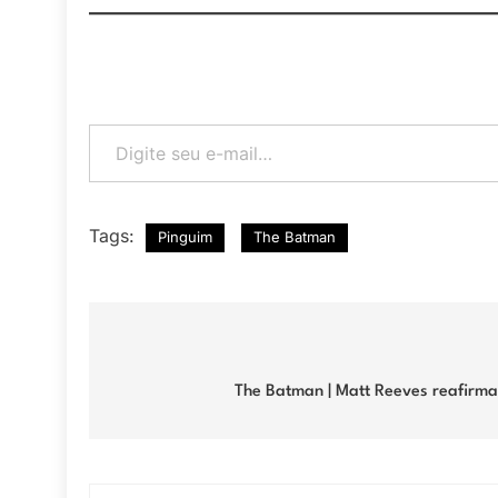
Digite seu e-mail…
Tags:
Pinguim
The Batman
Navegação
de
The Batman | Matt Reeves reafirma
Post