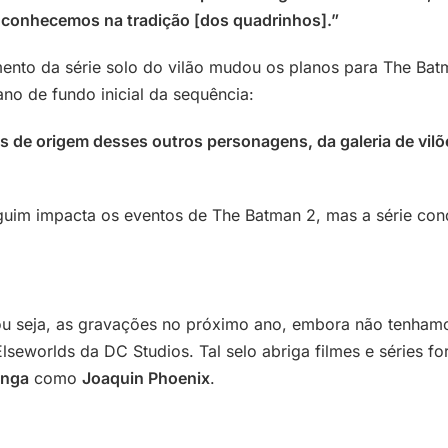
conhecemos na tradição [dos quadrinhos].”
nto da série solo do vilão mudou os planos para The Batm
ano de fundo inicial da sequência:
ias de origem desses outros personagens, da galeria de vilõ
uim impacta os eventos de The Batman 2, mas a série con
ou seja, as gravações no próximo ano, embora não tenhamo
Elseworlds da DC Studios. Tal selo abriga filmes e séries
inga
como
Joaquin Phoenix
.