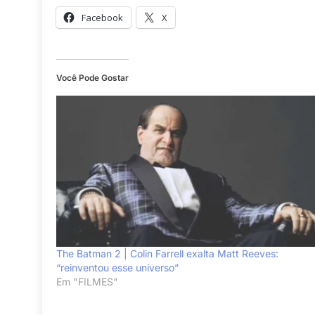
Facebook
X
Você Pode Gostar
The Batman 2 | Colin Farrell exalta Matt Reeves:
“reinventou esse universo”
Em "FILMES"