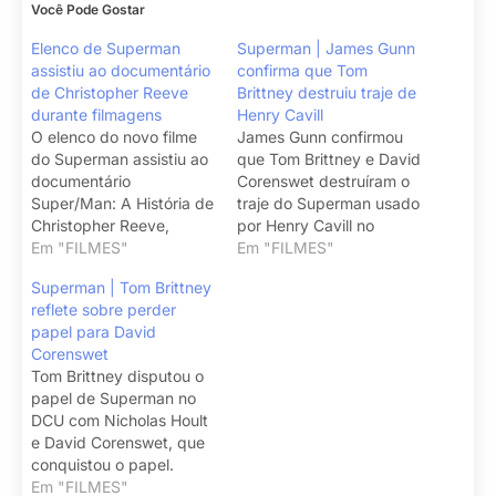
Você Pode Gostar
Elenco de Superman
Superman | James Gunn
assistiu ao documentário
confirma que Tom
de Christopher Reeve
Brittney destruiu traje de
durante filmagens
Henry Cavill
O elenco do novo filme
James Gunn confirmou
do Superman assistiu ao
que Tom Brittney e David
documentário
Corenswet destruíram o
Super/Man: A História de
traje do Superman usado
Christopher Reeve,
por Henry Cavill no
segundo James Gunn.
Em "FILMES"
DCEU.
Em "FILMES"
Superman | Tom Brittney
reflete sobre perder
papel para David
Corenswet
Tom Brittney disputou o
papel de Superman no
DCU com Nicholas Hoult
e David Corenswet, que
conquistou o papel.
Em "FILMES"