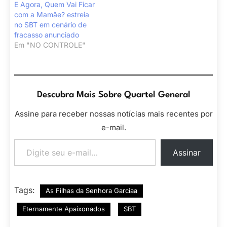
E Agora, Quem Vai Ficar
com a Mamãe? estreia
no SBT em cenário de
fracasso anunciado
Em "NO CONTROLE"
Descubra Mais Sobre Quartel General
Assine para receber nossas notícias mais recentes por
e-mail.
Digite seu e-mail…
Assinar
Tags:
As Filhas da Senhora Garciaa
Eternamente Apaixonados
SBT