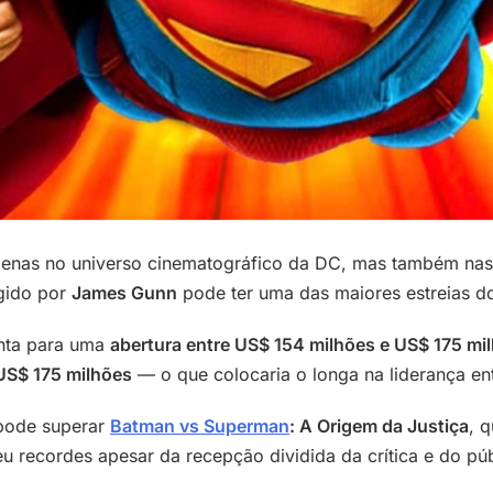
nas no universo cinematográfico da DC, mas também nas b
igido por
James Gunn
pode ter uma das maiores estreias d
onta para uma
abertura entre US$ 154 milhões e US$ 175 mi
US$ 175 milhões
— o que colocaria o longa na liderança ent
ode superar
Batman vs Superman
: A Origem da Justiça
, 
 recordes apesar da recepção dividida da crítica e do púb