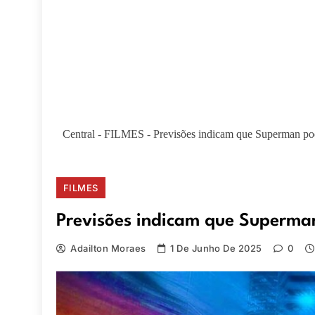
Central
-
FILMES
-
Previsões indicam que Superman pode
FILMES
Previsões indicam que Superman 
Adailton Moraes
1 De Junho De 2025
0