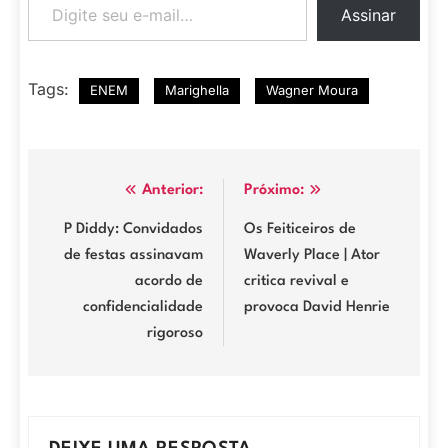
Assinar
Tags:
ENEM
Marighella
Wagner Moura
Navegação
Anterior:
Próximo:
de
P Diddy: Convidados
Os Feiticeiros de
de festas assinavam
Waverly Place | Ator
Post
acordo de
critica revival e
confidencialidade
provoca David Henrie
rigoroso