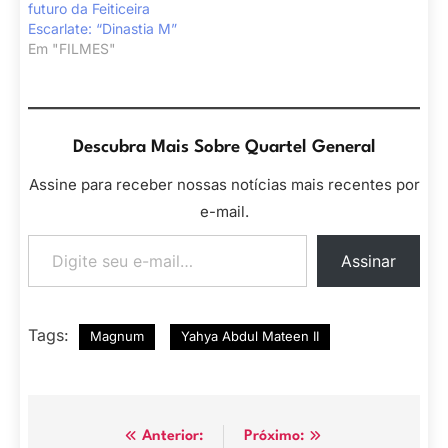
futuro da Feiticeira
Escarlate: “Dinastia M”
Em "FILMES"
Descubra Mais Sobre Quartel General
Assine para receber nossas notícias mais recentes por
e-mail.
Digite seu e-mail…
Assinar
Tags:
Magnum
Yahya Abdul Mateen II
Navegação
Anterior:
Próximo: