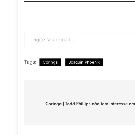
Digite seu e-mail…
Tags:
Coringa
Joaquin Phoenix
Navegação
de
Coringa | Todd Phillips não tem interesse e
Post