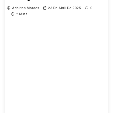
Adailton Moraes
23 De Abril De 2025
0
2 Mins