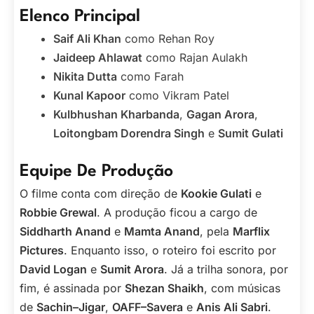
Elenco Principal
Saif Ali Khan
como Rehan Roy
Jaideep Ahlawat
como Rajan Aulakh
Nikita Dutta
como Farah
Kunal Kapoor
como Vikram Patel
Kulbhushan Kharbanda
,
Gagan Arora
,
Loitongbam Dorendra Singh
e
Sumit Gulati
Equipe De Produção
O filme conta com direção de
Kookie Gulati
e
Robbie Grewal
. A produção ficou a cargo de
Siddharth Anand
e
Mamta Anand
, pela
Marflix
Pictures
. Enquanto isso, o roteiro foi escrito por
David Logan
e
Sumit Arora
. Já a trilha sonora, por
fim, é assinada por
Shezan Shaikh
, com músicas
de
Sachin–Jigar
,
OAFF–Savera
e
Anis Ali Sabri
.