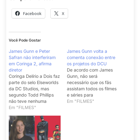
Facebook
X
Você Pode Gostar
James Gunn e Peter
James Gunn volta a
Safran não interferiram
comenta conexão entre
em Coringa 2, afirma
os projetos do DCU
diretor
De acordo com James
Coringa Delírio a Dois faz
Gunn, não será
parte do selo Elseworlds
necessário que os fãs
da DC Studios, mas
assistam todos os filmes
segundo Todd Phillips
e séries para
não teve nenhuma
entenderem a narrativa
Em "FILMES"
interferência do CEOs.
Em "FILMES"
do DCU.