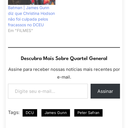
Batman | James Gunn
diz que Christina Hodson
não foi culpada pelos
fracassos no DCEU
Em "FILMES"
Descubra Mais Sobre Quartel General
Assine para receber nossas notícias mais recentes por
e-mail.
Digite seu e-mail…
Assinar
Tags:
DCU
James Gunn
Peter Safran