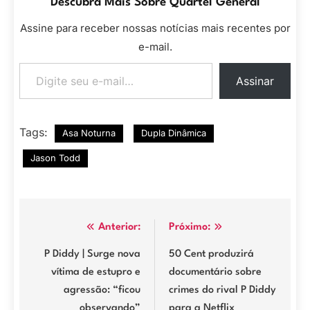
Descubra Mais Sobre Quartel General
Assine para receber nossas notícias mais recentes por
e-mail.
Digite seu e-mail…
Assinar
Tags:
Asa Noturna
Dupla Dinâmica
Jason Todd
Navegação
Anterior:
Próximo:
de
P Diddy | Surge nova
50 Cent produzirá
vítima de estupro e
documentário sobre
Post
agressão: “ficou
crimes do rival P Diddy
observando”
para a Netflix