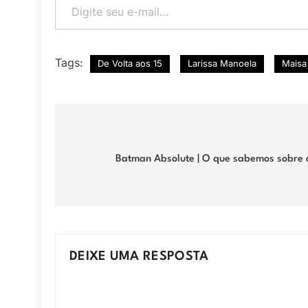
Tags:
De Volta aos 15
Larissa Manoela
Maisa
Navegação
de
Batman Absolute | O que sabemos sobre 
Post
DEIXE UMA RESPOSTA